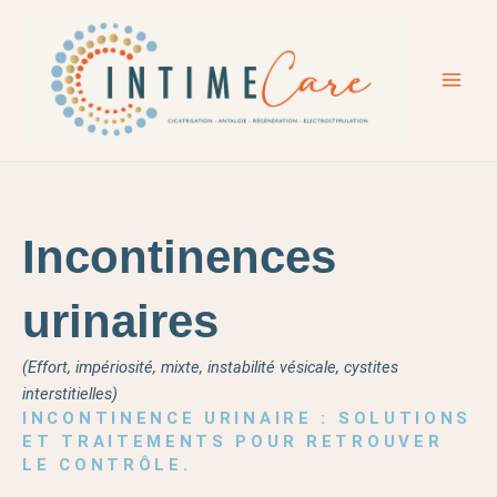
Aller
Main
au
Men
contenu
Incontinences
urinaires
(Effort, impériosité, mixte, instabilité vésicale, cystites
interstitielles)
INCONTINENCE URINAIRE : SOLUTIONS
ET TRAITEMENTS POUR RETROUVER
LE CONTRÔLE.